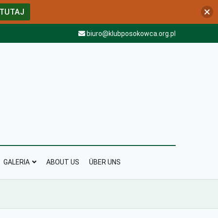
 TUTAJ
biuro@klubposokowca.org.pl
GALERIA
ABOUT US
ÜBER UNS