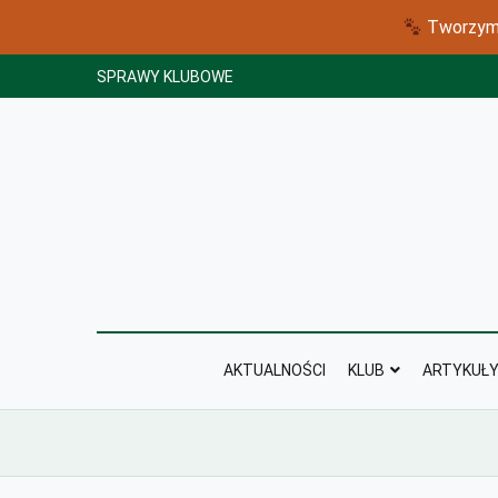
Tworzymy
Skip
SPRAWY KLUBOWE
to
content
AKTUALNOŚCI
KLUB
ARTYKUŁ