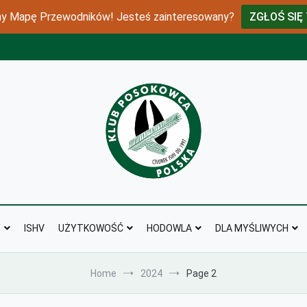
 Mapę Przewodników! Jesteś zainteresowany?
ZGŁOŚ SIĘ
klubposokowca
Y
ISHV
UŻYTKOWOŚĆ
HODOWLA
DLA MYŚLIWYCH
Home
2024
Page 2