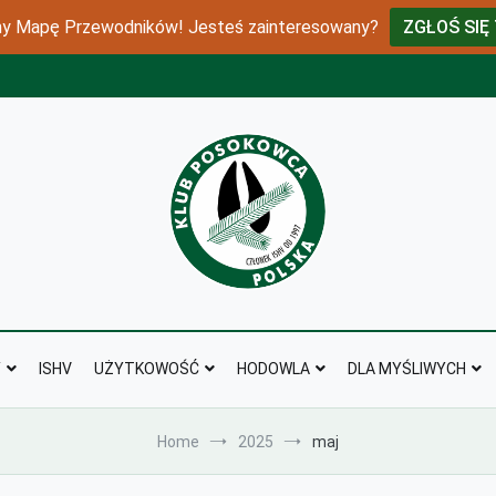
 Mapę Przewodników! Jesteś zainteresowany?
ZGŁOŚ SIĘ
klubposokowca
Y
ISHV
UŻYTKOWOŚĆ
HODOWLA
DLA MYŚLIWYCH
Home
2025
maj