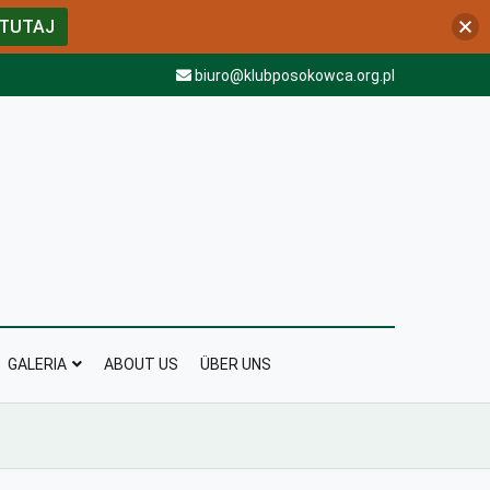
 TUTAJ
biuro@klubposokowca.org.pl
GALERIA
ABOUT US
ÜBER UNS