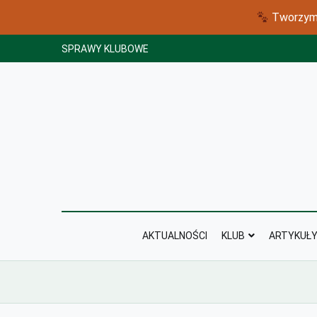
Tworzymy
Skip
SPRAWY KLUBOWE
to
content
AKTUALNOŚCI
KLUB
ARTYKUŁ