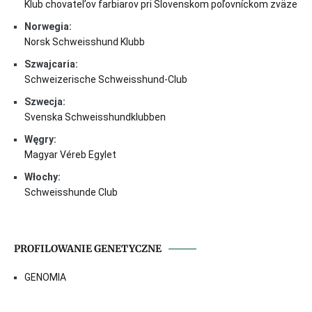
Klub chovatel’ov farbiarov pri Slovenskom poľovníckom zväze
Norwegia:
Norsk Schweisshund Klubb
Szwajcaria:
Schweizerische Schweisshund-Club
Szwecja:
Svenska Schweisshundklubben
Węgry:
Magyar Véreb Egylet
Włochy:
Schweisshunde Club
PROFILOWANIE GENETYCZNE
GENOMIA