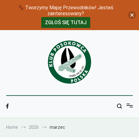
Tworzymy Mapę Przewodników! Jesteś
zainteresowany?
ZGŁOŚ SIĘ TUTAJ
Skip
to
content
klubposokowca
Home
2026
marzec