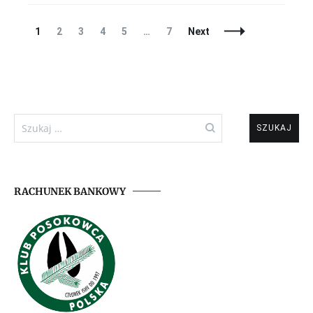
Posts
Page
Page
Page
Page
Page
Page
1
2
3
4
5
…
7
Next
Navigation
Szukaj:
RACHUNEK BANKOWY