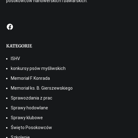
posokowców hanowerskich i bawarskich.
Facebook
KATEGORIE
ISHV
konkursy psów myśliwskich
Memoriał F. Konrada
Memoriał ks. B. Gierszewskiego
Sprawozdania z prac
Sprawy hodowlane
Sprawy klubowe
Święto Posokowców
Szkolenie