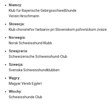
Niemcy:
Klub für Bayerische Gebirgsschweißhunde
Verein Hirschmann
Słowacja:
Klub chovatel’ov farbiarov pri Slovenskom poľovníckom zväze
Norwegia:
Norsk Schweisshund Klubb
Szwajcaria:
Schweizerische Schweisshund-Club
Szwecja:
Svenska Schweisshundklubben
Węgry:
Magyar Véreb Egylet
Włochy:
Schweisshunde Club