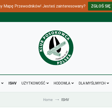
 Mapę Przewodników! Jesteś zainteresowany?
ZGŁOŚ SIĘ
klubposokowca
ISHV
UŻYTKOWOŚĆ
HODOWLA
DLA MYŚLIWYCH
Home
ISHV