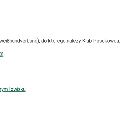
hweißhundverband), do którego należy Klub Posokowca:
8)
nym łowisku