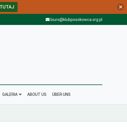
 TUTAJ
biuro@klubposokowca.org.pl
GALERIA
ABOUT US
ÜBER UNS