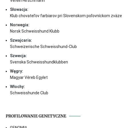
Verein Hirschmann
Słowacja:
Klub chovatel’ov farbiarov pri Slovenskom poľovníckom zväze
Norwegia:
Norsk Schweisshund Klubb
Szwajcaria:
Schweizerische Schweisshund-Club
Szwecja:
Svenska Schweisshundklubben
Węgry:
Magyar Véreb Egylet
Włochy:
Schweisshunde Club
PROFILOWANIE GENETYCZNE
GENOMIA