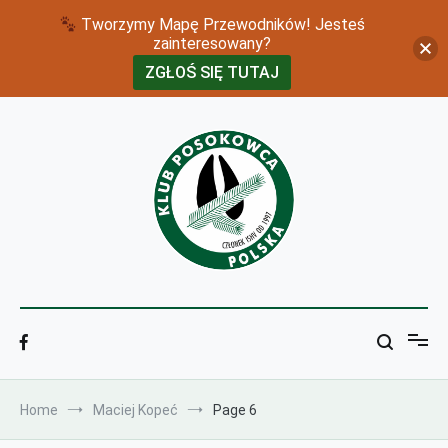
Tworzymy Mapę Przewodników! Jesteś
zainteresowany?
ZGŁOŚ SIĘ TUTAJ
Skip
to
content
klubposokowca
Home
Maciej Kopeć
Page 6