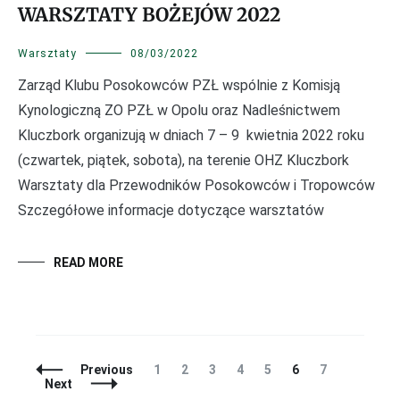
WARSZTATY BOŻEJÓW 2022
Warsztaty
08/03/2022
Zarząd Klubu Posokowców PZŁ wspólnie z Komisją
Kynologiczną ZO PZŁ w Opolu oraz Nadleśnictwem
Kluczbork organizują w dniach 7 – 9 kwietnia 2022 roku
(czwartek, piątek, sobota), na terenie OHZ Kluczbork
Warsztaty dla Przewodników Posokowców i Tropowców
Szczegółowe informacje dotyczące warsztatów
READ MORE
Posts
Page
Page
Page
Page
Page
Page
Page
Previous
1
2
3
4
5
6
7
Navigation
Next