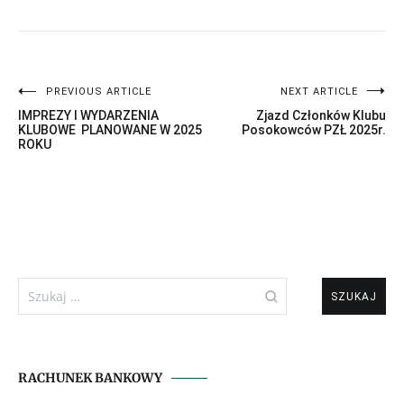
Nawigacja
PREVIOUS ARTICLE
NEXT ARTICLE
IMPREZY I WYDARZENIA
Zjazd Członków Klubu
wpisu
KLUBOWE PLANOWANE W 2025
Posokowców PZŁ 2025r.
ROKU
Szukaj:
RACHUNEK BANKOWY