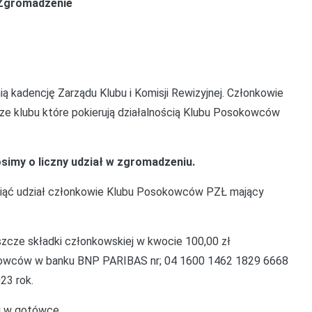
Zgromadzenie
 kadencję Zarządu Klubu i Komisji Rewizyjnej. Członkowie
ze klubu które pokierują działalnością Klubu Posokowców
imy o liczny udział w zgromadzeniu.
iąć udział członkowie Klubu Posokowców PZŁ mający
eszcze składki członkowskiej w kwocie 100,00 zł
okowców w banku BNP PARIBAS nr; 04 1600 1462 1829 6668
23 rok.
j w gotówce.