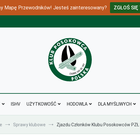
 Mapę Przewodników! Jesteś zainteresowany?
ZGŁOŚ SIĘ
klubposokowca
Y
ISHV
UŻYTKOWOŚĆ
HODOWLA
DLA MYŚLIWYCH
e
Sprawy klubowe
Zjazdu Członków Klubu Posokowców PZŁ