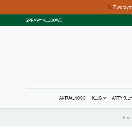
Tworzymy
Skip
SPRAWY KLUBOWE
to
content
AKTUALNOŚCI
KLUB
ARTYKUŁ
Hom