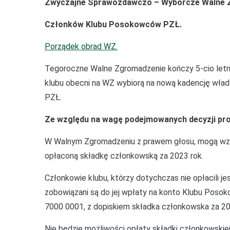
Zwyczajne Sprawozdawczo – Wyborcze Walne 
Członków Klubu Posokowców PZŁ.
Porządek obrad WZ.
Tegoroczne Walne Zgromadzenie kończy 5-cio letnią
klubu obecni na WZ wybiorą na nową kadencję wład
PZŁ.
Ze względu na wagę podejmowanych decyzji pros
W Walnym Zgromadzeniu z prawem głosu, mogą wz
opłaconą składkę członkowską za 2023 rok.
Członkowie klubu, którzy dotychczas nie opłacili j
zobowiązani są do jej wpłaty na konto Klubu Pos
7000 0001, z dopiskiem składka członkowska za 20
Nie będzie możliwości opłaty składki członkowskie