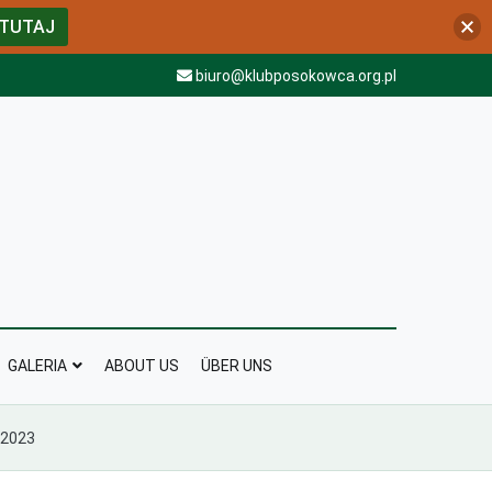
 TUTAJ
biuro@klubposokowca.org.pl
GALERIA
ABOUT US
ÜBER UNS
 2023