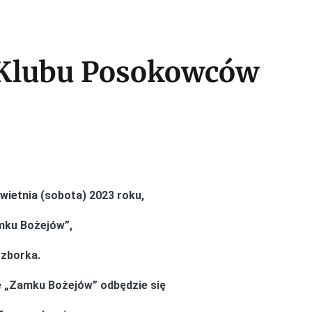
 Klubu Posokowców
ietnia (sobota) 2023 roku,
mku Bożejów”,
czborka.
ie „Zamku Bożejów” odbędzie się